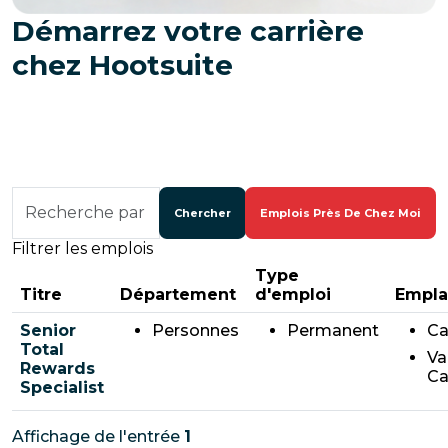
Démarrez votre carrière
chez Hootsuite
Accéder aux résultats de recherche d'emploi
Recherche
par
Chercher
Emplois Près De Chez Moi
intitulé
Filtrer les emplois
de
poste,
Type
lieu,
Titre
Département
d'emploi
Empl
service,
catégorie,
Senior
Personnes
Permanent
Ca
etc.
Total
Va
Rewards
Ca
Specialist
Affichage de l'entrée
1